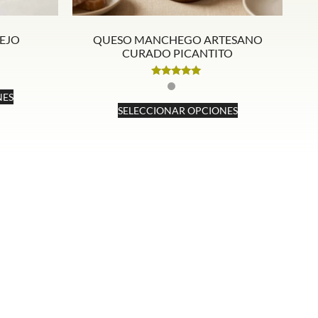
EJO
QUESO MANCHEGO ARTESANO
CURADO PICANTITO
Valorado
con
NES
4.92
SELECCIONAR OPCIONES
de 5