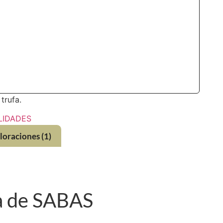
trufa.
LIDADES
loraciones (1)
a de SABAS