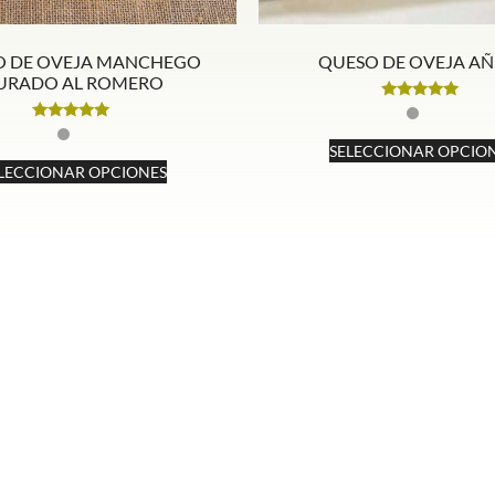
O DE OVEJA MANCHEGO
QUESO DE OVEJA AÑ
URADO AL ROMERO
Valorado
con
Valorado
4.84
con
SELECCIONAR OPCIO
de 5
5.00
LECCIONAR OPCIONES
de 5