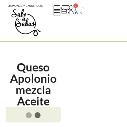
2
QUIENES SOMOS
REGALOS EMPRESA
CATALOGO NAVIDAD 25
Queso
Apolonio
mezcla
Aceite