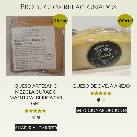
Productos relacionados
¡Oferta!
¡Oferta!
QUESO ARTESANO
QUESO DE OVEJA AÑEJO
MEZCLA CURADO
MANTECA IBERICA 250
Valorado
GM.
con
4.84
SELECCIONAR OPCIONES
de 5
Valorado
con
5.00
AÑADIR AL CARRITO
de 5