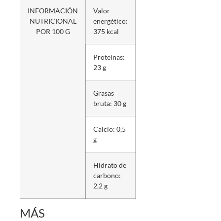
INFORMACIÓN
Valor
NUTRICIONAL
energético:
POR 100 G
375 kcal
Proteínas:
23 g
Grasas
bruta: 30 g
Calcio: 0,5
g
Hidrato de
carbono:
2,2 g
MÁS