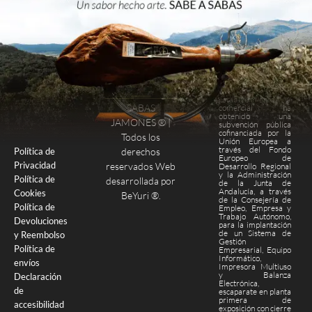
Este
establecimiento
SABAS
comercial ha
obtenido una
Finalizar compra
Página de pago
JAMONES ® |
subvención pública
cofinanciada por la
Todos los
Unión Europea a
través del Fondo
derechos
Política de
Europeo de
Privacidad
reservados Web
Desarrollo Regional
y la Administración
Política de
desarrollada por
de la Junta de
Andalucía, a través
Cookies
BeYuri ®
.
de la Consejería de
Política de
Empleo, Empresa y
Trabajo Autónomo,
Devoluciones
para la implantación
de un Sistema de
y Reembolso
Gestión
Política de
Empresarial, Equipo
Informático,
envíos
Impresora Multiuso
y Balanza
Declaración
Electrónica,
de
escaparate en planta
primera de
accesibilidad
exposición con cierre