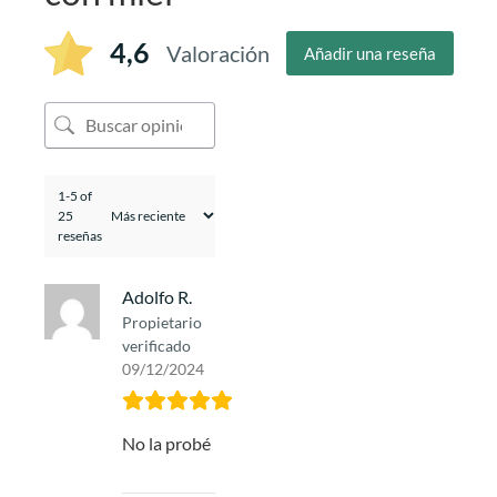
4,6
Valoración
Añadir una reseña
1-5 of
25
reseñas
Adolfo R.
Propietario
verificado
09/12/2024
No la probé