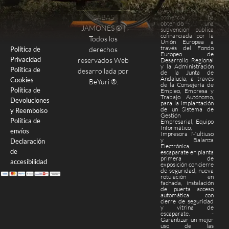
Este
establecimiento
SABAS
comercial ha
obtenido una
Finalizar compra
Página de pago
JAMONES ® |
subvención pública
cofinanciada por la
Todos los
Unión Europea a
través del Fondo
derechos
Política de
Europeo de
Privacidad
reservados Web
Desarrollo Regional
y la Administración
Política de
desarrollada por
de la Junta de
Andalucía, a través
Cookies
BeYuri ®
.
de la Consejería de
Política de
Empleo, Empresa y
Trabajo Autónomo,
Devoluciones
para la implantación
de un Sistema de
y Reembolso
Gestión
Política de
Empresarial, Equipo
Informático,
envíos
Impresora Multiuso
y Balanza
Declaración
Electrónica,
de
escaparate en planta
primera de
accesibilidad
exposición con cierre
de seguridad, nueva
rotulación en
fachada, instalación
de puerta acceso
automática con
cierre de seguridad
y vitrina de
escaparate. -
Garantizar un mejor
uso de las