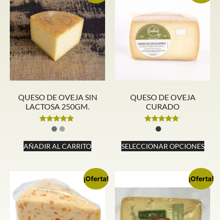
QUESO DE OVEJA SIN
QUESO DE OVEJA
LACTOSA 250GM.
CURADO
Valorado
Valorado
con
con
5.00
5.00
AÑADIR AL CARRITO
SELECCIONAR OPCIONES
de 5
de 5
¡Oferta!
¡Oferta!