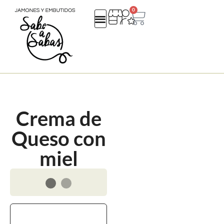
0
QUIENES SOMOS
REGALOS EMPRESA
CATALOGO NAVIDAD 25
Crema de
Queso con
miel