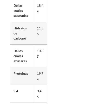
De las
18,4
cuales
g
saturadas
Hidratos
11,3
de
g
carbono
De los
10,8
cuales
g
azucares
Proteínas
19,7
g
Sal
0,4
g