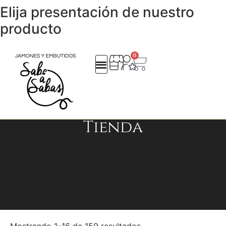
Elija presentación de nuestro
producto
0
Tienda
QUIENES SOMOS
REGALOS EMPRESA
CATALOGO NAVIDAD 25