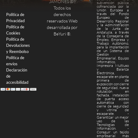
JAMONES ® |
subvención pública
cofinanciada por la
Todos los
Unión Europea a
través del Fondo
derechos
Política de
Europeo de
Privacidad
reservados Web
Desarrollo Regional
y la Administración
Política de
desarrollada por
de la Junta de
Andalucía, a través
Cookies
BeYuri ®
.
de la Consejería de
Política de
Empleo, Empresa y
Trabajo Autónomo,
Devoluciones
para la implantación
de un Sistema de
y Reembolso
Gestión
Política de
Empresarial, Equipo
Informático,
envíos
Impresora Multiuso
y Balanza
Declaración
Electrónica,
de
escaparate en planta
primera de
accesibilidad
exposición con cierre
de seguridad, nueva
rotulación en
fachada, instalación
de puerta acceso
automática con
cierre de seguridad
y vitrina de
escaparate. -
Garantizar un mejor
uso de las
Tecnologías de
Información. -
Consguir un tejido
empresarial más