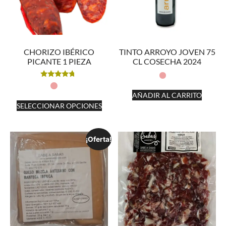
CHORIZO IBÉRICO
TINTO ARROYO JOVEN 75
PICANTE 1 PIEZA
CL COSECHA 2024
Valorado
con
AÑADIR AL CARRITO
4.50
de 5
SELECCIONAR OPCIONES
¡Oferta!