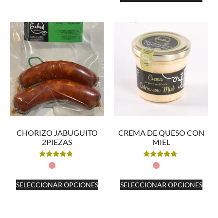
CHORIZO JABUGUITO
CREMA DE QUESO CON
2PIEZAS
MIEL
Valorado
Valorado
con
con
4.60
4.64
de 5
de 5
SELECCIONAR OPCIONES
SELECCIONAR OPCIONES