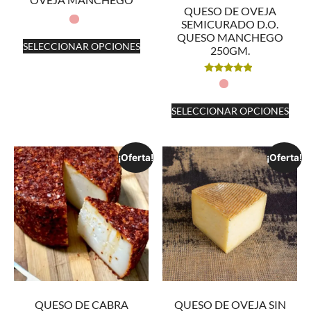
QUESO DE OVEJA
SEMICURADO D.O.
QUESO MANCHEGO
SELECCIONAR OPCIONES
250GM.
Valorado
con
4.67
de 5
SELECCIONAR OPCIONES
¡Oferta!
¡Oferta!
QUESO DE CABRA
QUESO DE OVEJA SIN