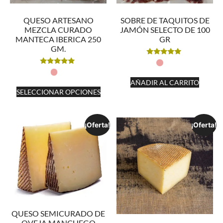
QUESO ARTESANO
SOBRE DE TAQUITOS DE
MEZCLA CURADO
JAMÓN SELECTO DE 100
MANTECA IBERICA 250
GR
GM.
Valorado
con
Valorado
4.88
con
de 5
AÑADIR AL CARRITO
5.00
de 5
SELECCIONAR OPCIONES
¡Oferta!
¡Oferta!
QUESO SEMICURADO DE
OVEJA MANCHEGO