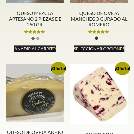
QUESO DE OVEJA
QUESO MEZCLA
MANCHEGO CURADO AL
ARTESANO 2 PIEZAS DE
ROMERO
250 GR.
Valorado
Valorado
con
con
5.00
5.00
SELECCIONAR OPCIONES
AÑADIR AL CARRITO
de 5
de 5
¡Oferta!
¡Oferta!
QUESO DE OVEJA AÑEJO