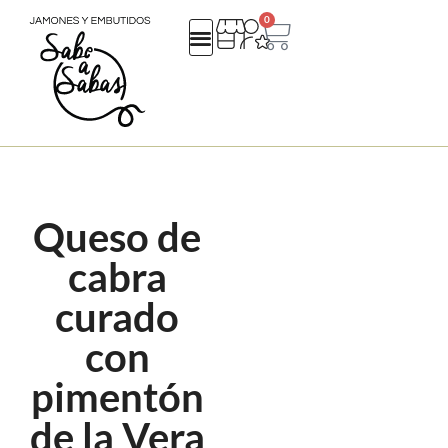
0
QUIENES SOMOS
REGALOS EMPRESA
CATALOGO NAVIDAD 25
Queso de
cabra
curado
con
pimentón
de la Vera