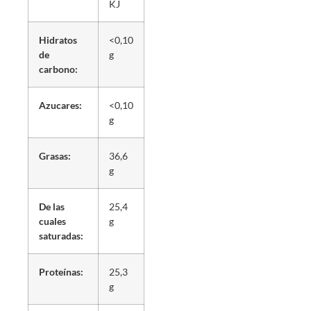
KJ
Hidratos
<0,10
de
g
carbono:
Azucares:
<0,10
g
Grasas:
36,6
g
De las
25,4
cuales
g
saturadas:
Proteínas:
25,3
g