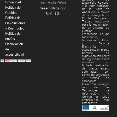
Privacidad
reservados Web
Desarrollo Regional
y la Administración
Política de
desarrollada por
de la Junta de
Andalucía, a través
Cookies
BeYuri ®
.
de la Consejería de
Política de
Empleo, Empresa y
Trabajo Autónomo,
Devoluciones
para la implantación
de un Sistema de
y Reembolso
Gestión
Política de
Empresarial, Equipo
Informático,
envíos
Impresora Multiuso
y Balanza
Declaración
Electrónica,
de
escaparate en planta
primera de
accesibilidad
exposición con cierre
de seguridad, nueva
rotulación en
fachada, instalación
de puerta acceso
automática con
cierre de seguridad
y vitrina de
escaparate. -
Garantizar un mejor
uso de las
Tecnologías de
Información. -
Consguir un tejido
empresarial más
competitivo.