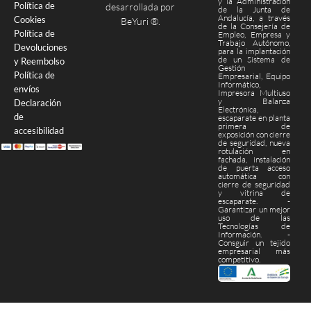
y la Administración
Política de
desarrollada por
de la Junta de
Andalucía, a través
Cookies
BeYuri ®
.
de la Consejería de
Política de
Empleo, Empresa y
Trabajo Autónomo,
Devoluciones
para la implantación
de un Sistema de
y Reembolso
Gestión
Política de
Empresarial, Equipo
Informático,
envíos
Impresora Multiuso
y Balanza
Declaración
Electrónica,
de
escaparate en planta
primera de
accesibilidad
exposición con cierre
de seguridad, nueva
rotulación en
fachada, instalación
de puerta acceso
automática con
cierre de seguridad
y vitrina de
escaparate. -
Garantizar un mejor
uso de las
Tecnologías de
Información. -
Consguir un tejido
empresarial más
competitivo.