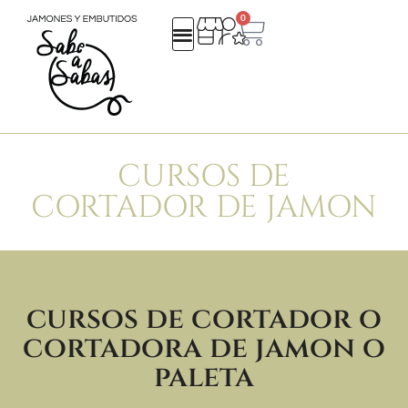
0
QUIENES SOMOS
REGALOS EMPRESA
CATALOGO NAVIDAD 25
CURSOS DE
CORTADOR DE JAMON
cursos de cortador o
cortadora de jamon o
paleta