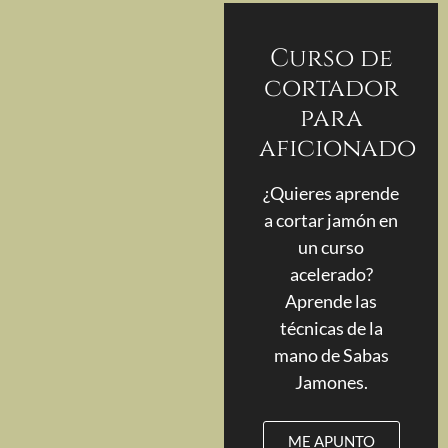
Curso de
cortador
para
aficionado
¿Quieres aprende
a cortar jamón en
un curso
acelerado?
Aprende las
técnicas de la
mano de Sabas
Jamones.
ME APUNTO