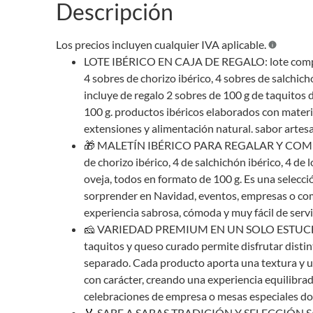
Descripción
Los precios incluyen cualquier IVA aplicable.
LOTE IBÉRICO EN CAJA DE REGALO: lote compues
4 sobres de chorizo ibérico, 4 sobres de salchic
incluye de regalo 2 sobres de 100 g de taquitos 
100 g. productos ibéricos elaborados con materi
extensiones y alimentación natural. sabor artesa
🎁 MALETÍN IBÉRICO PARA REGALAR Y COMPARTI
de chorizo ibérico, 4 de salchichón ibérico, 4 de
oveja, todos en formato de 100 g. Es una selec
sorprender en Navidad, eventos, empresas o comi
experiencia sabrosa, cómoda y muy fácil de servi
🧀 VARIEDAD PREMIUM EN UN SOLO ESTUCHE La 
taquitos y queso curado permite disfrutar disti
separado. Cada producto aporta una textura y u
con carácter, creando una experiencia equilibrad
celebraciones de empresa o mesas especiales don
🏅 SABE A SABAS TRADICIÓN Y SELECCIÓN Sabas