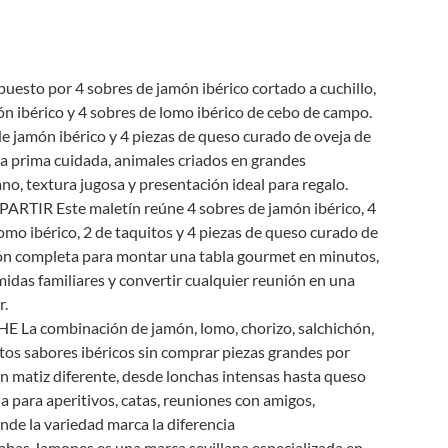
to por 4 sobres de jamón ibérico cortado a cuchillo,
hón ibérico y 4 sobres de lomo ibérico de cebo de campo.
de jamón ibérico y 4 piezas de queso curado de oveja de
a prima cuidada, animales criados en grandes
no, textura jugosa y presentación ideal para regalo.
R Este maletín reúne 4 sobres de jamón ibérico, 4
 lomo ibérico, 2 de taquitos y 4 piezas de queso curado de
ción completa para montar una tabla gourmet en minutos,
das familiares y convertir cualquier reunión en una
r.
combinación de jamón, lomo, chorizo, salchichón,
ntos sabores ibéricos sin comprar piezas grandes por
n matiz diferente, desde lonchas intensas hasta queso
a para aperitivos, catas, reuniones con amigos,
de la variedad marca la diferencia
 Jamones es una marca sevillana especializada en