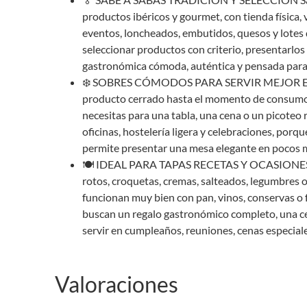
productos ibéricos y gourmet, con tienda física, v
eventos, loncheados, embutidos, quesos y lotes d
seleccionar productos con criterio, presentarlos
gastronómica cómoda, auténtica y pensada para 
❄️ SOBRES CÓMODOS PARA SERVIR MEJOR El for
producto cerrado hasta el momento de consumo, f
necesitas para una tabla, una cena o un picoteo 
oficinas, hostelería ligera y celebraciones, porq
permite presentar una mesa elegante en pocos 
🍽️ IDEAL PARA TAPAS RECETAS Y OCASIONES Los
rotos, croquetas, cremas, salteados, legumbres o
funcionan muy bien con pan, vinos, conservas o 
buscan un regalo gastronómico completo, una ce
servir en cumpleaños, reuniones, cenas especia
Valoraciones