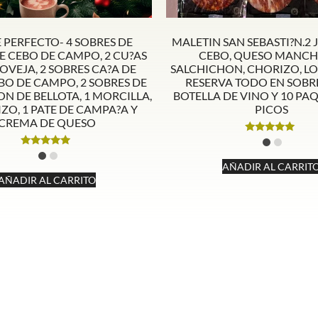
E PERFECTO- 4 SOBRES DE
MALETIN SAN SEBASTI?N.2
 CEBO DE CAMPO, 2 CU?AS
CEBO, QUESO MANCH
OVEJA, 2 SOBRES CA?A DE
SALCHICHON, CHORIZO, 
O DE CAMPO, 2 SOBRES DE
RESERVA TODO EN SOBR
N DE BELLOTA, 1 MORCILLA,
BOTELLA DE VINO Y 10 PA
ZO, 1 PATE DE CAMPA?A Y
PICOS
CREMA DE QUESO
Valorado
con
Valorado
5.00
con
AÑADIR AL CARRIT
de 5
4.75
AÑADIR AL CARRITO
de 5