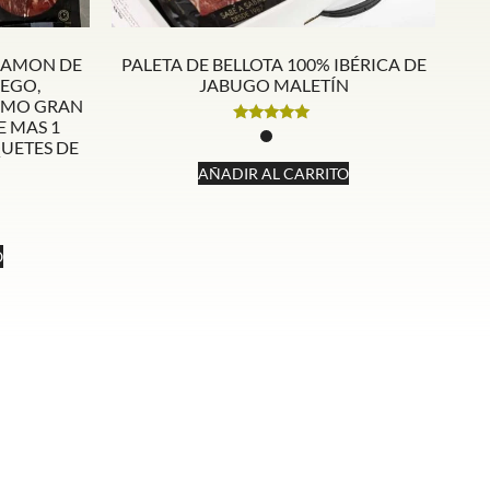
 JAMON DE
PALETA DE BELLOTA 100% IBÉRICA DE
EGO,
JABUGO MALETÍN
LOMO GRAN
E MAS 1
Valorado
QUETES DE
con
5.00
AÑADIR AL CARRITO
de 5
O