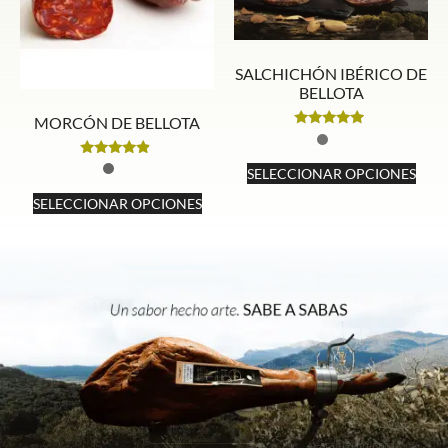
SALCHICHÓN IBÉRICO DE
BELLOTA
MORCÓN DE BELLOTA
Valorado
con
4.70
Valorado
SELECCIONAR OPCIONES
de 5
con
4.67
SELECCIONAR OPCIONES
de 5
Este
establecimiento