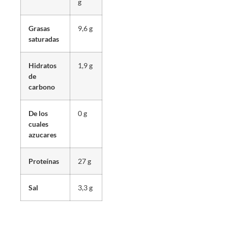
g
Grasas
9,6 g
saturadas
Hidratos
1,9 g
de
carbono
De los
0 g
cuales
azucares
Proteínas
27 g
Sal
3,3 g