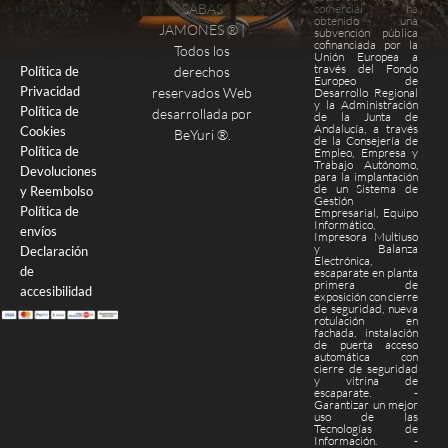
SABAS
comercial ha
obtenido una
Finalizar compra
Página de pago
JAMONES ® |
subvención pública
cofinanciada por la
Todos los
Unión Europea a
través del Fondo
derechos
Política de
Europeo de
Privacidad
reservados Web
Desarrollo Regional
y la Administración
Política de
desarrollada por
de la Junta de
Andalucía, a través
Cookies
BeYuri ®
.
de la Consejería de
Política de
Empleo, Empresa y
Trabajo Autónomo,
Devoluciones
para la implantación
de un Sistema de
y Reembolso
Gestión
Política de
Empresarial, Equipo
Informático,
envíos
Impresora Multiuso
y Balanza
Declaración
Electrónica,
de
escaparate en planta
primera de
accesibilidad
exposición con cierre
de seguridad, nueva
rotulación en
fachada, instalación
de puerta acceso
automática con
cierre de seguridad
y vitrina de
escaparate. -
Garantizar un mejor
uso de las
Tecnologías de
Información. -