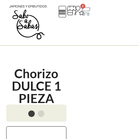
2
QUIENES SOMOS
REGALOS EMPRESA
CATALOGO NAVIDAD 25
Chorizo
DULCE 1
PIEZA