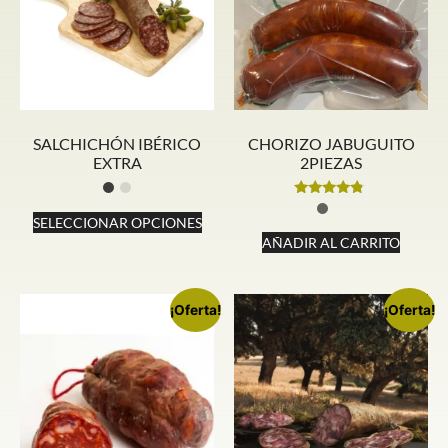
SALCHICHÓN IBÉRICO
CHORIZO JABUGUITO
EXTRA
2PIEZAS
Valorado
con
SELECCIONAR OPCIONES
4.60
AÑADIR AL CARRITO
de 5
¡Oferta!
¡Oferta!