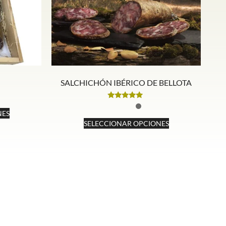
SALCHICHÓN IBÉRICO DE BELLOTA
Valorado
con
NES
4.70
SELECCIONAR OPCIONES
de 5