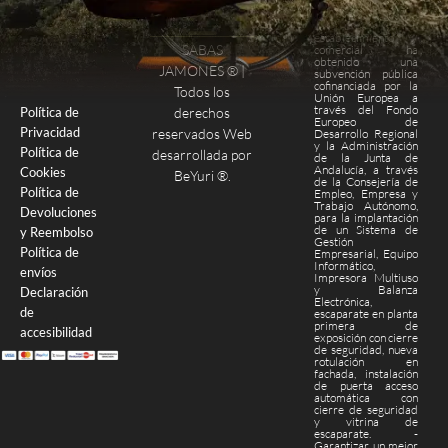
Este
establecimiento
SABAS
comercial ha
obtenido una
Finalizar compra
Página de pago
JAMONES ® |
subvención pública
cofinanciada por la
Todos los
Unión Europea a
través del Fondo
derechos
Política de
Europeo de
Privacidad
reservados Web
Desarrollo Regional
y la Administración
Política de
desarrollada por
de la Junta de
Andalucía, a través
Cookies
BeYuri ®
.
de la Consejería de
Política de
Empleo, Empresa y
Trabajo Autónomo,
Devoluciones
para la implantación
de un Sistema de
y Reembolso
Gestión
Política de
Empresarial, Equipo
Informático,
envíos
Impresora Multiuso
y Balanza
Declaración
Electrónica,
de
escaparate en planta
primera de
accesibilidad
exposición con cierre
de seguridad, nueva
rotulación en
fachada, instalación
de puerta acceso
automática con
cierre de seguridad
y vitrina de
escaparate. -
Garantizar un mejor