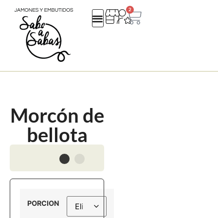
2
QUIENES SOMOS
REGALOS EMPRESA
CATALOGO NAVIDAD 25
Morcón de
bellota
PORCION