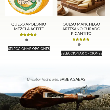
QUESO APOLONIO
QUESO MANCHEGO
MEZCLA ACEITE
ARTESANO CURADO
PICANTITO
Valorado
con
Valorado
4.40
con
SELECCIONAR OPCIONES
de 5
4.92
SELECCIONAR OPCIONES
de 5
Este