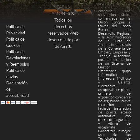
establecimiento
SABAS
comercial ha
obtenido una
Finalizar compra
Página de pago
JAMONES ® |
subvención pública
cofinanciada por la
Todos los
Unión Europea a
través del Fondo
derechos
Política de
Europeo de
Privacidad
reservados Web
Desarrollo Regional
y la Administración
Política de
desarrollada por
de la Junta de
Andalucía, a través
Cookies
BeYuri ®
.
de la Consejería de
Política de
Empleo, Empresa y
Trabajo Autónomo,
Devoluciones
para la implantación
de un Sistema de
y Reembolso
Gestión
Política de
Empresarial, Equipo
Informático,
envíos
Impresora Multiuso
y Balanza
Declaración
Electrónica,
de
escaparate en planta
primera de
accesibilidad
exposición con cierre
de seguridad, nueva
rotulación en
fachada, instalación
de puerta acceso
automática con
cierre de seguridad
y vitrina de
escaparate. -
Garantizar un mejor
uso de las
Tecnologías de