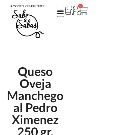
0
QUIENES SOMOS
REGALOS EMPRESA
CATALOGO NAVIDAD 25
Queso
Oveja
Manchego
al Pedro
Ximenez
250 gr.