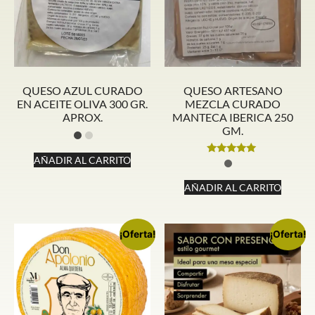
QUESO AZUL CURADO
QUESO ARTESANO
EN ACEITE OLIVA 300 GR.
MEZCLA CURADO
APROX.
MANTECA IBERICA 250
GM.
AÑADIR AL CARRITO
Valorado
con
5.00
AÑADIR AL CARRITO
de 5
¡Oferta!
¡Oferta!