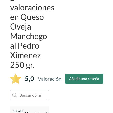
valoraciones
en
Queso
Oveja
Manchego
al Pedro
Ximenez
250 gr.
5,0
Valoración
Añadir una reseña
1-2 of 2