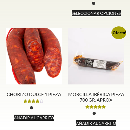
Valorado
con
4.67
SELECCIONAR OPCIONES
de 5
¡Oferta!
CHORIZO DULCE 1 PIEZA
MORCILLA IBÉRICA PIEZA
700 GR. APROX
Valorado
con
Valorado
4.00
con
AÑADIR AL CARRITO
de 5
5.00
AÑADIR AL CARRITO
de 5