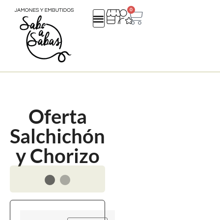
0
QUIENES SOMOS
REGALOS EMPRESA
CATALOGO NAVIDAD 25
Oferta
Salchichón
y Chorizo