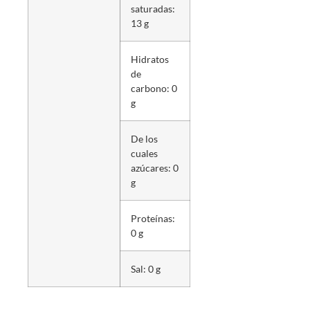
saturadas:
13 g
Hidratos
de
carbono: 0
g
De los
cuales
azúcares: 0
g
Proteínas:
0 g
Sal: 0 g