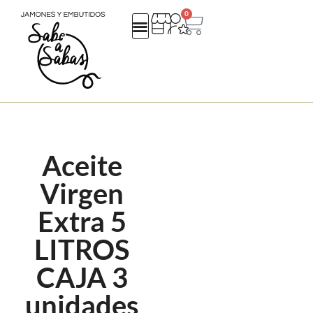
0
QUIENES SOMOS
REGALOS EMPRESA
CATALOGO NAVIDAD 25
Aceite
Virgen
Extra 5
LITROS
CAJA 3
unidades