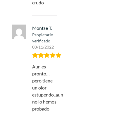
crudo
Montse T.
Propietario
verificado
03/11/2022
Aun es
pronto…
pero tiene
un olor
estupendo..aun
no lo hemos
probado