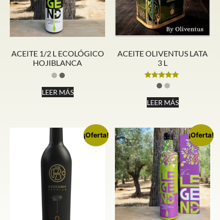
ACEITE 1/2 L ECOLÓGICO
ACEITE OLIVENTUS LATA
HOJIBLANCA
3 L
Valorado
con
LEER MÁS
5.00
LEER MÁS
de 5
¡Oferta!
¡Oferta!