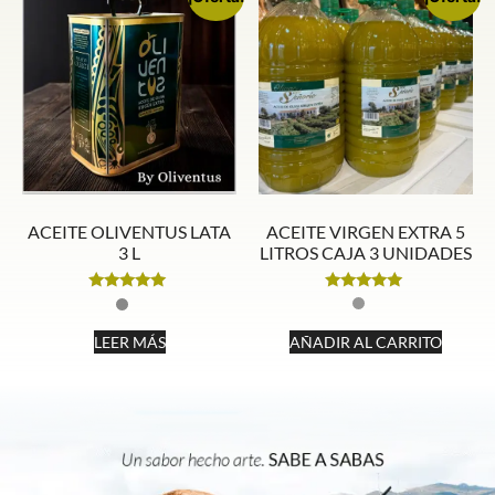
ACEITE VIRGEN EXTRA 5
ACEITE OLIVENTUS LATA
LITROS CAJA 3 UNIDADES
3 L
Valorado
Valorado
con
con
4.86
5.00
AÑADIR AL CARRITO
LEER MÁS
de 5
de 5