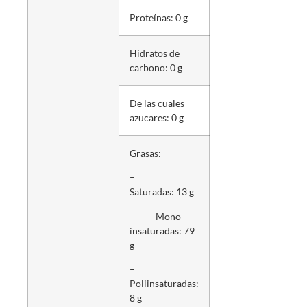
Proteínas: 0 g
Hidratos de
carbono: 0 g
De las cuales
azucares: 0 g
Grasas:
–
Saturadas: 13 g
– Mono
insaturadas: 79
g
–
Poliinsaturadas:
8 g