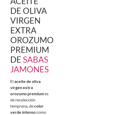
ACEITE
DE OLIVA
VIRGEN
EXTRA
OROZUMO
PREMIUM
DE
SABAS
JAMONES
El
aceite de oliva
virgen extra
orozumo premium
es
de recolección
temprana, de
color
verde intenso
como