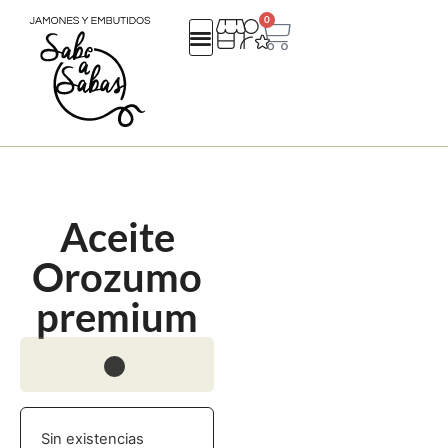
0
QUIENES SOMOS
REGALOS EMPRESA
CATALOGO NAVIDAD 25
Aceite
Orozumo
premium
Sin existencias