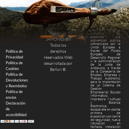
Este
establecimiento
SABAS
comercial ha
obtenido una
Finalizar compra
Página de pago
JAMONES ® |
subvención pública
cofinanciada por la
Todos los
Unión Europea a
través del Fondo
derechos
Política de
Europeo de
Privacidad
reservados Web
Desarrollo Regional
y la Administración
Política de
desarrollada por
de la Junta de
Andalucía, a través
Cookies
BeYuri ®
.
de la Consejería de
Política de
Empleo, Empresa y
Trabajo Autónomo,
Devoluciones
para la implantación
de un Sistema de
y Reembolso
Gestión
Política de
Empresarial, Equipo
Informático,
envíos
Impresora Multiuso
y Balanza
Declaración
Electrónica,
de
escaparate en planta
primera de
accesibilidad
exposición con cierre
de seguridad, nueva
rotulación en
fachada, instalación