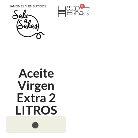
0
QUIENES SOMOS
REGALOS EMPRESA
CATALOGO NAVIDAD 25
Aceite
Virgen
Extra 2
LITROS