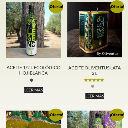
¡Oferta!
¡Oferta!
ACEITE 1/2 L ECOLÓGICO
ACEITE OLIVENTUS LATA
HOJIBLANCA
3 L
Valorado
con
LEER MÁS
5.00
LEER MÁS
de 5
¡Oferta!
¡Oferta!