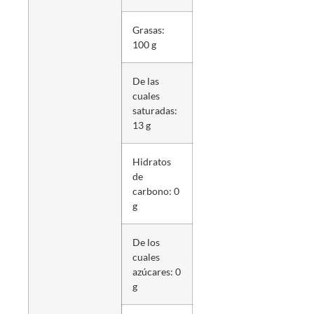
Grasas:
100 g
De las
cuales
saturadas:
13 g
Hidratos
de
carbono: 0
g
De los
cuales
azúcares: 0
g