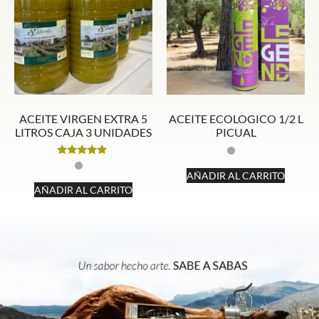
ACEITE VIRGEN EXTRA 5
ACEITE ECOLOGICO 1/2 L
LITROS CAJA 3 UNIDADES
PICUAL
Valorado
con
AÑADIR AL CARRITO
4.86
AÑADIR AL CARRITO
de 5