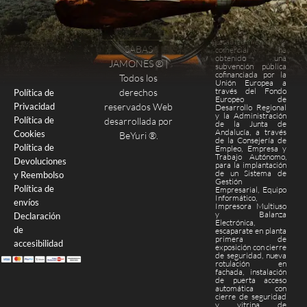
Este
establecimiento
SABAS
comercial ha
obtenido una
Finalizar compra
Página de pago
JAMONES ® |
subvención pública
cofinanciada por la
Todos los
Unión Europea a
través del Fondo
derechos
Política de
Europeo de
Privacidad
reservados Web
Desarrollo Regional
y la Administración
Política de
desarrollada por
de la Junta de
Andalucía, a través
Cookies
BeYuri ®
.
de la Consejería de
Política de
Empleo, Empresa y
Trabajo Autónomo,
Devoluciones
para la implantación
de un Sistema de
y Reembolso
Gestión
Política de
Empresarial, Equipo
Informático,
envíos
Impresora Multiuso
y Balanza
Declaración
Electrónica,
de
escaparate en planta
primera de
accesibilidad
exposición con cierre
de seguridad, nueva
rotulación en
fachada, instalación
de puerta acceso
automática con
cierre de seguridad
y vitrina de