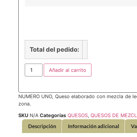
PRECIO
Total del pedido:
Añadir al carrito
NUMERO UNO, Queso elaborado con mezcla de lech
zona.
SKU
N/A
Categorías
QUESOS
,
QUESOS DE MEZC
Descripción
Información adicional
Va