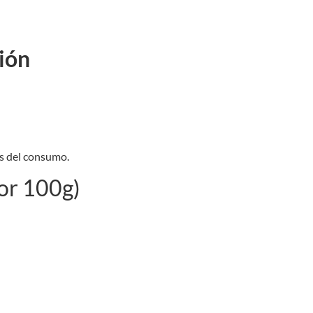
ión
es del consumo.
por 100g)