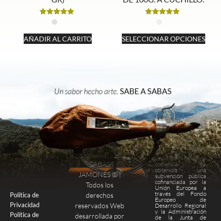
Valorado
Valorado
con
con
5.00
5.00
AÑADIR AL CARRITO
SELECCIONAR OPCIONES
de 5
de 5
Este
establecimiento
SABAS
comercial ha
obtenido una
Finalizar compra
Página de pago
JAMONES ® |
subvención pública
cofinanciada por la
Todos los
Unión Europea a
través del Fondo
derechos
Política de
Europeo de
Privacidad
reservados Web
Desarrollo Regional
y la Administración
Política de
desarrollada por
de la Junta de