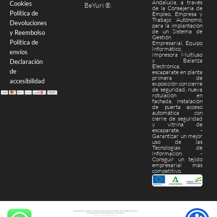
Andalucía, a través
Cookies
BeYuri ®
.
de la Consejería de
Política de
Empleo, Empresa y
Trabajo Autónomo,
Devoluciones
para la implantación
de un Sistema de
y Reembolso
Gestión
Política de
Empresarial, Equipo
Informático,
envíos
Impresora Multiuso
y Balanza
Declaración
Electrónica,
de
escaparate en planta
primera de
accesibilidad
exposición con cierre
de seguridad, nueva
rotulación en
fachada, instalación
de puerta acceso
automática con
cierre de seguridad
y vitrina de
escaparate. -
Garantizar un mejor
uso de las
Tecnologías de
Información. -
Consguir un tejido
empresarial más
competitivo.