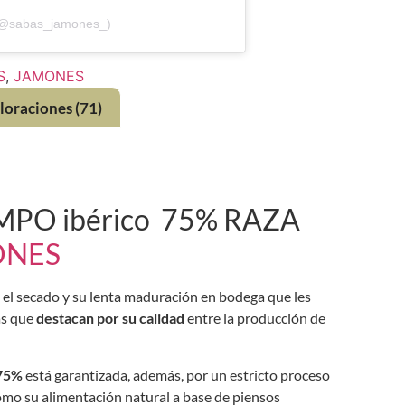
(@sabas_jamones_)
S
,
JAMONES
loraciones (71)
PO ibérico 75% RAZA
ONES
, el secado y su lenta maduración en bodega que les
as que
destacan por su calidad
entre la producción de
 75%
está garantizada, además, por un estricto proceso
como su alimentación natural a base de piensos