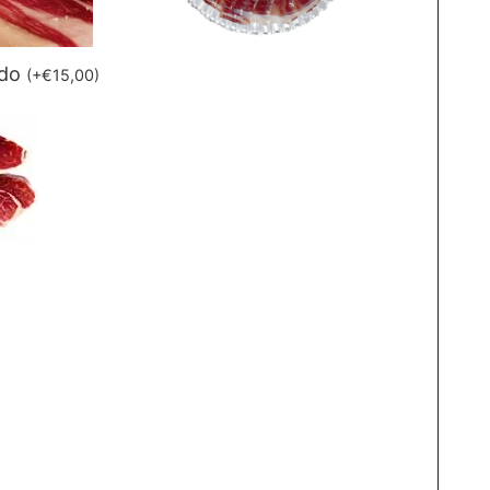
ado
(
+
€
15,00
)