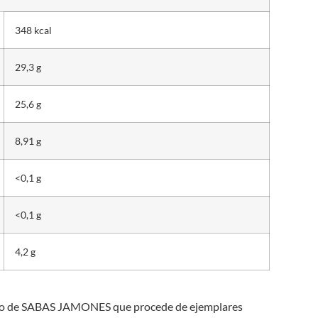
348 kcal
29,3 g
25,6 g
8,91 g
<0,1 g
<0,1 g
4,2 g
ampo de SABAS JAMONES que procede de ejemplares