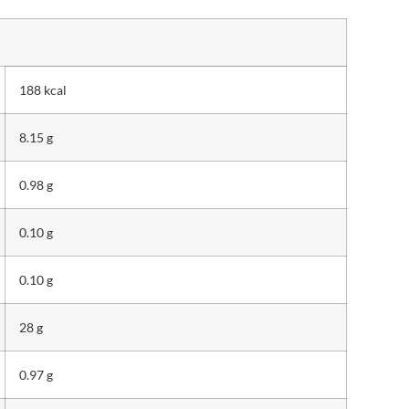
188 kcal
8.15 g
0.98 g
0.10 g
0.10 g
28 g
0.97 g