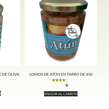
 DE OLIVA
LOMOS DE ATÚN EN TARRO DE 450
Valorado
con
4.00
O
AÑADIR AL CARRITO
de 5