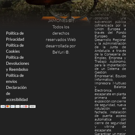
Este
establecimiento
SABAS
comercial ha
obtenido una
Finalizar compra
Página de pago
JAMONES ® |
subvención pública
cofinanciada por la
Todos los
Unión Europea a
través del Fondo
derechos
Política de
Europeo de
Privacidad
reservados Web
Desarrollo Regional
y la Administración
Política de
desarrollada por
de la Junta de
Andalucía, a través
Cookies
BeYuri ®
.
de la Consejería de
Política de
Empleo, Empresa y
Trabajo Autónomo,
Devoluciones
para la implantación
de un Sistema de
y Reembolso
Gestión
Política de
Empresarial, Equipo
Informático,
envíos
Impresora Multiuso
y Balanza
Declaración
Electrónica,
de
escaparate en planta
primera de
accesibilidad
exposición con cierre
de seguridad, nueva
rotulación en
fachada, instalación
de puerta acceso
automática con
cierre de seguridad
y vitrina de
escaparate. -
Garantizar un mejor