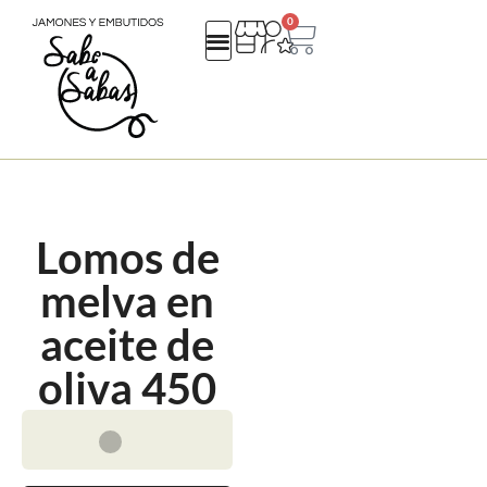
0
QUIENES SOMOS
REGALOS EMPRESA
CATALOGO NAVIDAD 25
Lomos de
melva en
aceite de
oliva 450