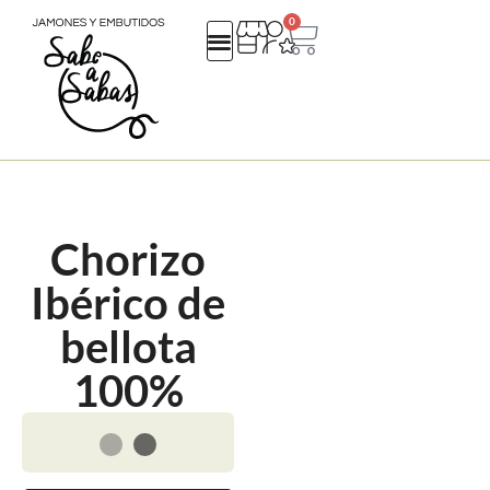
0
QUIENES SOMOS
REGALOS EMPRESA
CATALOGO NAVIDAD 25
Chorizo
Ibérico de
bellota
100%