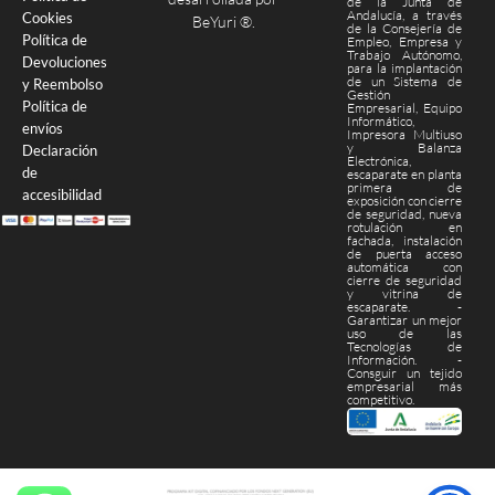
de la Junta de
Andalucía, a través
Cookies
BeYuri ®
.
de la Consejería de
Política de
Empleo, Empresa y
Trabajo Autónomo,
Devoluciones
para la implantación
de un Sistema de
y Reembolso
Gestión
Política de
Empresarial, Equipo
Informático,
envíos
Impresora Multiuso
y Balanza
Declaración
Electrónica,
de
escaparate en planta
primera de
accesibilidad
exposición con cierre
de seguridad, nueva
rotulación en
fachada, instalación
de puerta acceso
automática con
cierre de seguridad
y vitrina de
escaparate. -
Garantizar un mejor
uso de las
Tecnologías de
Información. -
Consguir un tejido
empresarial más
competitivo.