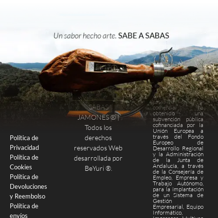
Este
establecimiento
SABAS
comercial ha
obtenido una
Finalizar compra
Página de pago
JAMONES ® |
subvención pública
cofinanciada por la
Todos los
Unión Europea a
través del Fondo
derechos
Política de
Europeo de
Privacidad
reservados Web
Desarrollo Regional
y la Administración
Política de
desarrollada por
de la Junta de
Andalucía, a través
Cookies
BeYuri ®
.
de la Consejería de
Política de
Empleo, Empresa y
Trabajo Autónomo,
Devoluciones
para la implantación
de un Sistema de
y Reembolso
Gestión
Política de
Empresarial, Equipo
Informático,
envíos