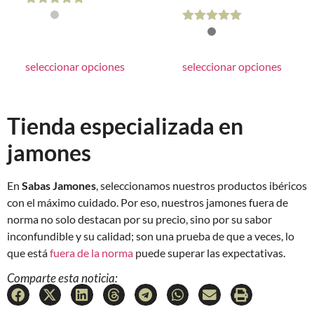
Valorado
con
Valorado
4.88
con
de 5
4.92
de 5
seleccionar opciones
seleccionar opciones
Tienda especializada en
jamones
En
Sabas Jamones
, seleccionamos nuestros productos ibéricos
con el máximo cuidado. Por eso, nuestros jamones fuera de
norma no solo destacan por su precio, sino por su sabor
inconfundible y su calidad; son una prueba de que a veces, lo
que está
fuera de la norma
puede superar las expectativas.
Comparte esta noticia: