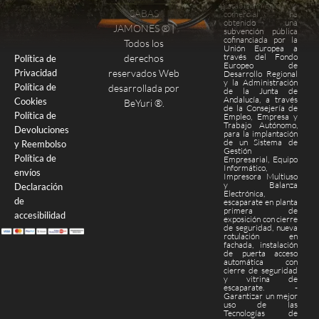
establecimiento
SABAS
comercial ha
obtenido una
Finalizar compra
Página de pago
JAMONES ® |
subvención pública
cofinanciada por la
Todos los
Unión Europea a
través del Fondo
derechos
Política de
Europeo de
Privacidad
reservados Web
Desarrollo Regional
y la Administración
Política de
desarrollada por
de la Junta de
Andalucía, a través
Cookies
BeYuri ®
.
de la Consejería de
Política de
Empleo, Empresa y
Trabajo Autónomo,
Devoluciones
para la implantación
de un Sistema de
y Reembolso
Gestión
Política de
Empresarial, Equipo
Informático,
envíos
Impresora Multiuso
y Balanza
Declaración
Electrónica,
de
escaparate en planta
primera de
accesibilidad
exposición con cierre
de seguridad, nueva
rotulación en
fachada, instalación
de puerta acceso
automática con
cierre de seguridad
y vitrina de
escaparate. -
Garantizar un mejor
uso de las
Tecnologías de