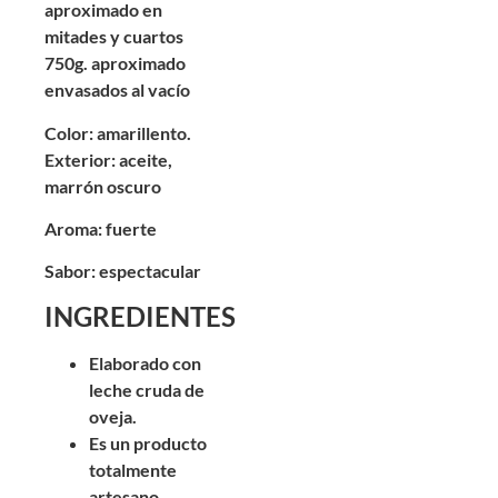
aproximado en
mitades y cuartos
750g. aproximado
envasados al vacío
Color: amarillento.
Exterior: aceite,
marrón oscuro
Aroma: fuerte
Sabor: espectacular
INGREDIENTES
Elaborado con
leche cruda de
oveja.
Es un producto
totalmente
artesano.