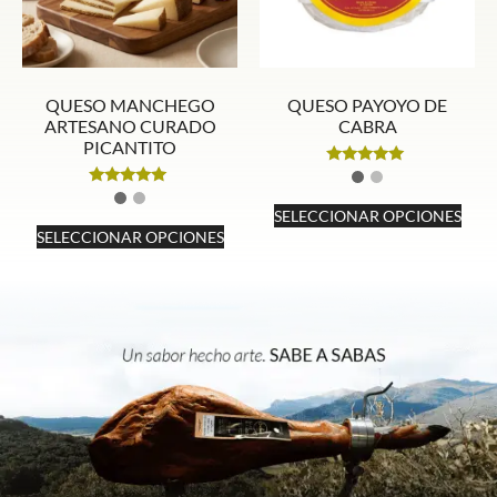
QUESO MANCHEGO
QUESO PAYOYO DE
ARTESANO CURADO
CABRA
PICANTITO
Valorado
con
Valorado
4.80
con
SELECCIONAR OPCIONES
de 5
4.92
SELECCIONAR OPCIONES
de 5
Este