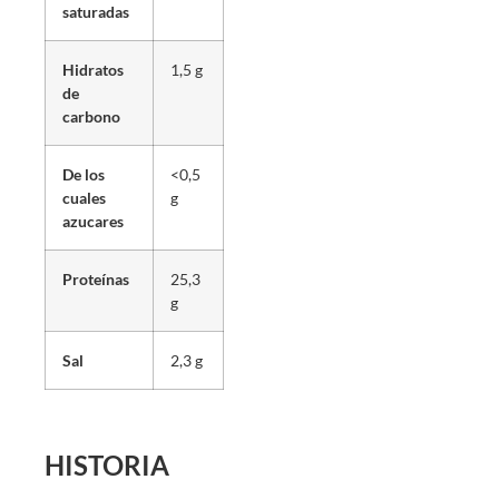
saturadas
Hidratos
1,5 g
de
carbono
De los
<0,5
cuales
g
azucares
Proteínas
25,3
g
Sal
2,3 g
HISTORIA