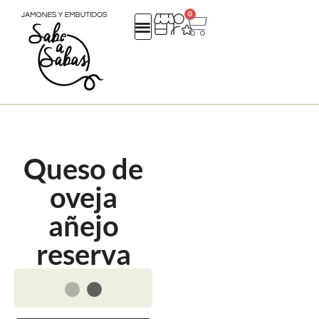
0
QUIENES SOMOS
REGALOS EMPRESA
CATALOGO NAVIDAD 25
Queso de
oveja
añejo
reserva