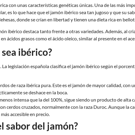
rica con unas características genéticas únicas. Una de las más impo
ar, es lo que hace que el jamón ibérico sea tan jugoso y que su sa
hesas, donde se crían en libertad y tienen una dieta rica en bello
amón ibérico destaca tanto frente a otras variedades. Además, al cr
en ácidos grasos como el ácido oleico, similar al presente en el acei
 sea ibérico?
a legislación española clasifica el jamón ibérico según el porcenta
s de raza ibérica pura. Este es el jamón de mayor calidad, con un
ácticamente se deshace en la boca.
enos intensa que la del 100%, sigue siendo un producto de alta cal
on cerdos cruzados, normalmente con la raza Duroc. Aunque la cali
 más accesible en precio.
el sabor del jamón?