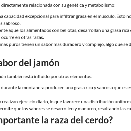
stá directamente relacionada con su genética y metabolismo:
na capacidad excepcional para infiltrar grasa en el músculo. Esto 
s sabroso.
nte aquellos alimentados con bellotas, desarrollan una grasa rica 
 ocurre en otras razas.
ás puros tienen un sabor más duradero y complejo, algo que se deb
sabor del jamón
món también está influido por otros elementos:
urante la montanera producen una grasa rica y sabrosa que es esenc
 realizan ejercicio diario, lo que favorece una distribución unifor
rmite que los sabores se desarrollen y maduren, resaltando las cara
mportante la raza del cerdo?