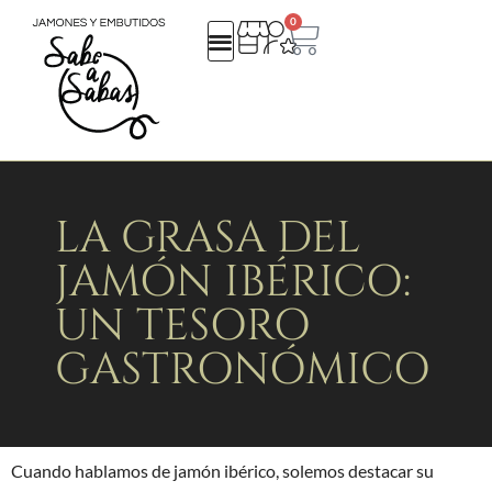
0
QUIENES SOMOS
REGALOS EMPRESA
CATALOGO NAVIDAD 25
LA GRASA DEL
JAMÓN IBÉRICO:
UN TESORO
GASTRONÓMICO
Cuando hablamos de jamón ibérico, solemos destacar su