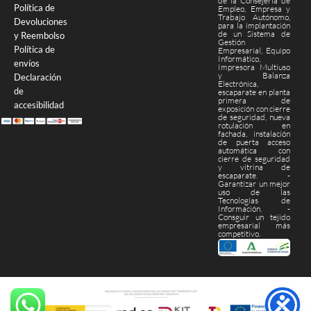
de la Consejería de
Política de
Empleo, Empresa y
Trabajo Autónomo,
Devoluciones
para la implantación
de un Sistema de
y Reembolso
Gestión
Política de
Empresarial, Equipo
Informático,
envíos
Impresora Multiuso
y Balanza
Declaración
Electrónica,
de
escaparate en planta
primera de
accesibilidad
exposición con cierre
de seguridad, nueva
rotulación en
fachada, instalación
de puerta acceso
automática con
cierre de seguridad
y vitrina de
escaparate. -
Garantizar un mejor
uso de las
Tecnologías de
Información. -
Consguir un tejido
empresarial más
competitivo.