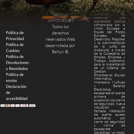
Este
establecimiento
SABAS
comercial ha
obtenido una
Finalizar compra
Página de pago
JAMONES ® |
subvención pública
cofinanciada por la
Todos los
Unión Europea a
través del Fondo
derechos
Política de
Europeo de
Privacidad
reservados Web
Desarrollo Regional
y la Administración
Política de
desarrollada por
de la Junta de
Andalucía, a través
Cookies
BeYuri ®
.
de la Consejería de
Política de
Empleo, Empresa y
Trabajo Autónomo,
Devoluciones
para la implantación
de un Sistema de
y Reembolso
Gestión
Política de
Empresarial, Equipo
Informático,
envíos
Impresora Multiuso
y Balanza
Declaración
Electrónica,
de
escaparate en planta
primera de
accesibilidad
exposición con cierre
de seguridad, nueva
rotulación en
fachada, instalación
de puerta acceso
automática con
cierre de seguridad
y vitrina de
escaparate. -
Garantizar un mejor