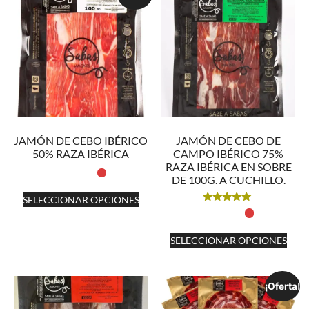
JAMÓN DE CEBO IBÉRICO
JAMÓN DE CEBO DE
50% RAZA IBÉRICA
CAMPO IBÉRICO 75%
RAZA IBÉRICA EN SOBRE
DE 100G. A CUCHILLO.
SELECCIONAR OPCIONES
Valorado
con
5.00
de 5
SELECCIONAR OPCIONES
¡Oferta!