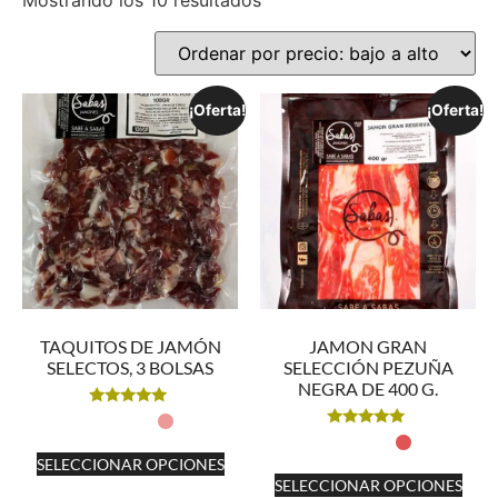
Mostrando los 10 resultados
¡Oferta!
¡Oferta!
TAQUITOS DE JAMÓN
JAMON GRAN
SELECTOS, 3 BOLSAS
SELECCIÓN PEZUÑA
NEGRA DE 400 G.
Valorado
con
Valorado
5.00
con
de 5
SELECCIONAR OPCIONES
5.00
de 5
SELECCIONAR OPCIONES