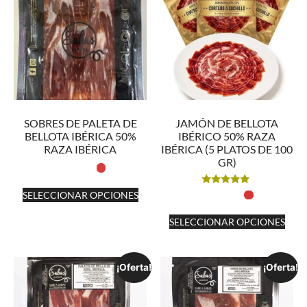
SOBRES DE PALETA DE
JAMÓN DE BELLOTA
BELLOTA IBÉRICA 50%
IBÉRICO 50% RAZA
RAZA IBÉRICA
IBÉRICA (5 PLATOS DE 100
GR)
Valorado
SELECCIONAR OPCIONES
con
5.00
de 5
SELECCIONAR OPCIONES
¡Oferta!
¡Oferta!